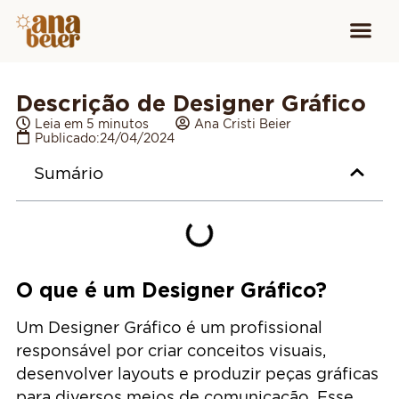
Conheça
Cursos para
Equipamen
Descrição de Designer Gráfico
Leia em 5 minutos
Ana Cristi Beier
Publicado:
24/04/2024
Sumário
O que é um Designer Gráfico?
Um Designer Gráfico é um profissional
responsável por criar conceitos visuais,
desenvolver layouts e produzir peças gráficas
para diversos meios de comunicação. Esse