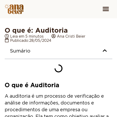
Conheça
Cursos para
Equipamen
O que é: Auditoria
Leia em 5 minutos
Ana Cristi Beier
Publicado:
28/05/2024
Sumário
O que é Auditoria
A auditoria é um processo de verificação e
análise de informações, documentos e
procedimentos de uma empresa ou
organização. Ela tem como objetivo avaliar a