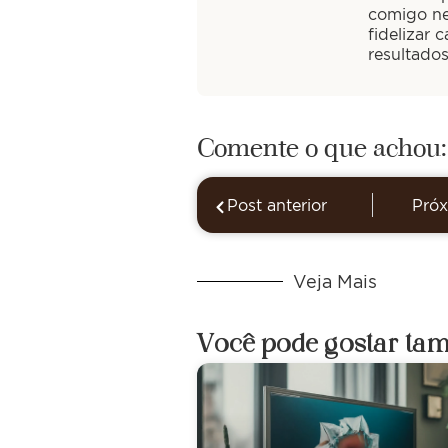
comigo ne
fidelizar 
resultado
Comente o que achou:
Post anterior
Próx
Veja Mais
Você pode gostar ta