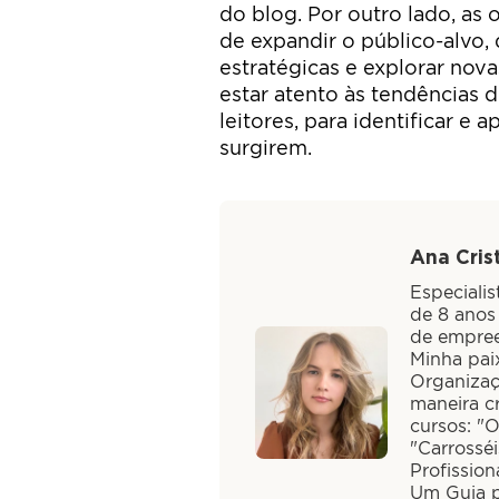
do blog. Por outro lado, as
de expandir o público-alvo, d
estratégicas e explorar nov
estar atento às tendências
leitores, para identificar e
surgirem.
Ana Crist
Especiali
de 8 anos
de empree
Minha paix
Organizaç
maneira cr
cursos: "
"Carrossé
Profission
Um Guia pa