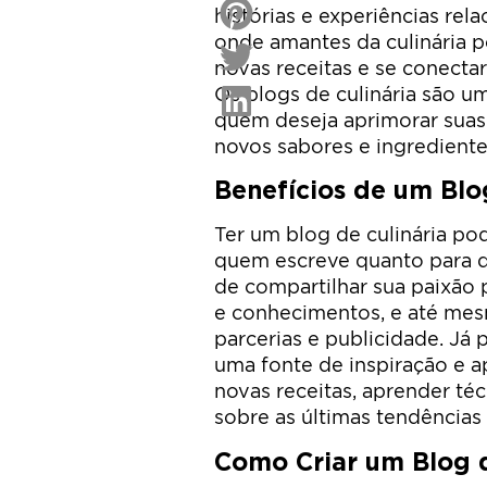
histórias e experiências re
onde amantes da culinária 
novas receitas e se conect
Os blogs de culinária são u
quem deseja aprimorar suas 
novos sabores e ingrediente
Benefícios de um Blo
Ter um blog de culinária pod
quem escreve quanto para q
de compartilhar sua paixão p
e conhecimentos, e até mes
parcerias e publicidade. Já p
uma fonte de inspiração e 
novas receitas, aprender téc
sobre as últimas tendências
Como Criar um Blog d