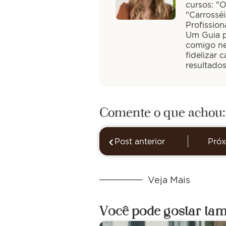
cursos: "
"Carrossé
Profission
Um Guia pa
comigo ne
fidelizar 
resultado
Comente o que achou:
Post anterior
Próx
Veja Mais
Você pode gostar ta