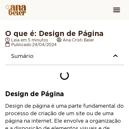
Conheça
Cursos para
Equipamen
O que é: Design de Página
Leia em 5 minutos
Ana Cristi Beier
Publicado:
24/04/2024
Sumário
Design de Página
Design de página é uma parte fundamental do
processo de criação de um site ou de uma
página na internet. Ele envolve a organização
e a disposição de elementos visuais e de