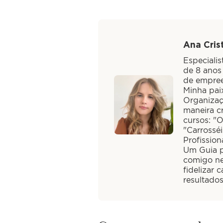
Ana Crist
Especiali
de 8 anos
de empree
Minha paix
Organizaç
maneira cr
cursos: "
"Carrossé
Profission
Um Guia pa
comigo ne
fidelizar 
resultado