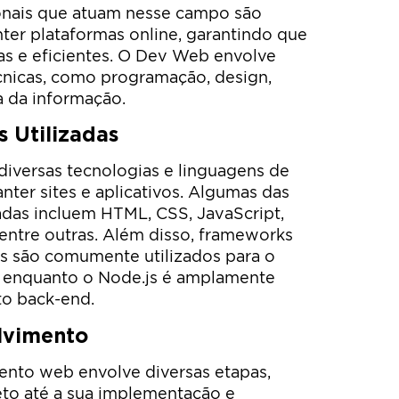
ionais que atuam nesse campo são
nter plataformas online, garantindo que
ras e eficientes. O Dev Web envolve
cnicas, como programação, design,
 da informação.
s Utilizadas
diversas tecnologias e linguagens de
nter sites e aplicativos. Algumas das
zadas incluem HTML, CSS, JavaScript,
 entre outras. Além disso, frameworks
js são comumente utilizados para o
, enquanto o Node.js é amplamente
to back-end.
lvimento
nto web envolve diversas etapas,
to até a sua implementação e