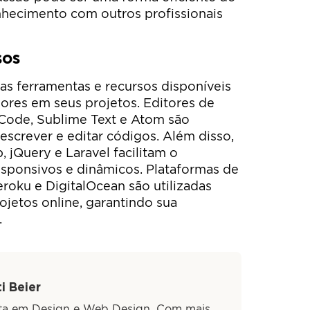
nhecimento com outros profissionais
sos
s ferramentas e recursos disponíveis
dores em seus projetos. Editores de
Code, Sublime Text e Atom são
escrever e editar códigos. Além disso,
jQuery e Laravel facilitam o
esponsivos e dinâmicos. Plataformas de
ku e DigitalOcean são utilizadas
ojetos online, garantindo sua
.
i Beier
sta em Design e Web Design. Com mais