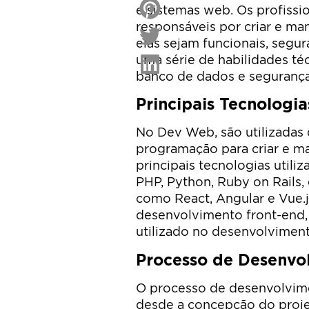
e sistemas web. Os profiss
responsáveis por criar e ma
elas sejam funcionais, segu
uma série de habilidades té
banco de dados e segurança
Principais Tecnologia
No Dev Web, são utilizadas 
programação para criar e ma
principais tecnologias utili
PHP, Python, Ruby on Rails,
como React, Angular e Vue.
desenvolvimento front-end
utilizado no desenvolvimen
Processo de Desenvo
O processo de desenvolvime
desde a concepção do proje