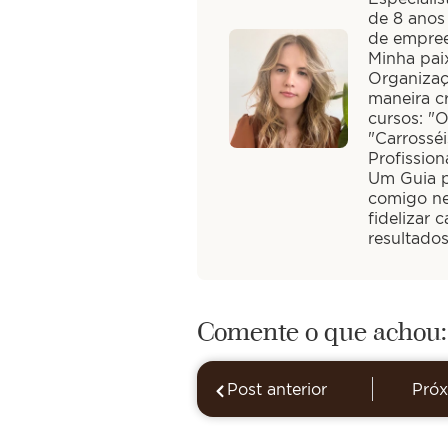
de 8 anos
de empree
Minha paix
Organizaç
maneira cr
cursos: "
"Carrossé
Profission
Um Guia pa
comigo ne
fidelizar 
resultado
Comente o que achou:
Post anterior
Próx