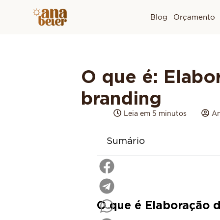
Blog
Orçamento
O que é: Elabo
branding
Leia em 5 minutos
An
Sumário
O que é Elaboração 