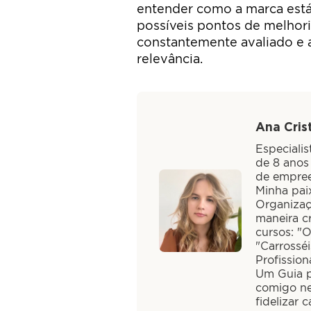
entender como a marca está 
possíveis pontos de melhori
constantemente avaliado e aj
relevância.
Ana Crist
Especiali
de 8 anos
de empree
Minha paix
Organizaç
maneira cr
cursos: "
"Carrossé
Profission
Um Guia pa
comigo ne
fidelizar 