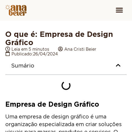
Conheça
Cursos para
Equipamen
O que é: Empresa de Design
Gráfico
Leia em 5 minutos
Ana Cristi Beier
Publicado:
26/04/2024
Sumário
Empresa de Design Gráfico
Uma empresa de design gráfico é uma
organização especializada em criar soluções
visuais para marcas, produtos e serviços. O