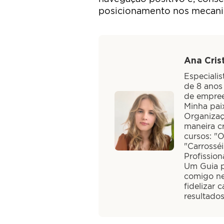
posicionamento nos mecani
Ana Crist
Especiali
de 8 anos
de empree
Minha paix
Organizaç
maneira cr
cursos: "
"Carrossé
Profission
Um Guia pa
comigo ne
fidelizar 
resultado