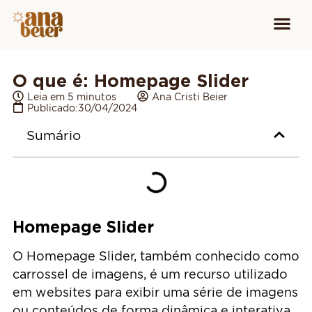
Conheça
Cursos para
Equipamen
O que é: Homepage Slider
Leia em 5 minutos
Ana Cristi Beier
Publicado:
30/04/2024
Sumário
Homepage Slider
O Homepage Slider, também conhecido como
carrossel de imagens, é um recurso utilizado
em websites para exibir uma série de imagens
ou conteúdos de forma dinâmica e interativa.