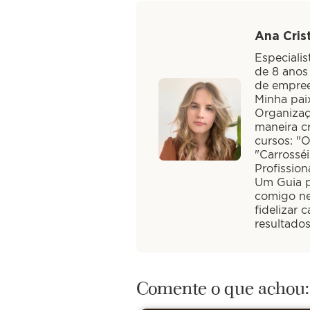
Ana Crist
Especiali
de 8 anos
de empree
Minha paix
Organizaç
maneira cr
cursos: "
"Carrossé
Profission
Um Guia pa
comigo ne
fidelizar 
resultado
Comente o que achou: