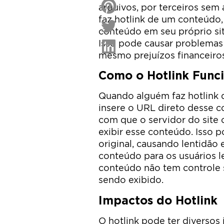
arquivos, por terceiros se
faz hotlink de um conteúdo,
conteúdo em seu próprio sit
Isso pode causar problemas
mesmo prejuízos financeiros
Como o Hotlink Func
Quando alguém faz hotlink 
insere o URL direto desse c
com que o servidor do site o
exibir esse conteúdo. Isso p
original, causando lentidão
conteúdo para os usuários l
conteúdo não tem controle
sendo exibido.
Impactos do Hotlink
O hotlink pode ter diversos