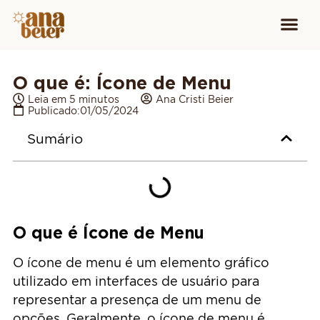
Conheça
Cursos para
Equipamen
O que é: Ícone de Menu
Leia em 5 minutos
Ana Cristi Beier
Publicado:
01/05/2024
Sumário
O que é Ícone de Menu
O ícone de menu é um elemento gráfico
utilizado em interfaces de usuário para
representar a presença de um menu de
opções. Geralmente, o ícone de menu é