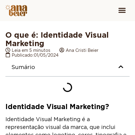
Conheça
Cursos para
Equipamen
O que é: Identidade Visual
Marketing
Leia em 5 minutos
Ana Cristi Beier
Publicado:
01/05/2024
Sumário
Identidade Visual Marketing?
Identidade Visual Marketing é a
representação visual da marca, que inclui
elementos como logotipo, cores, tipografia e