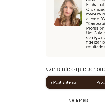
Minha paix
Organizaç
maneira cr
cursos: "
"Carrossé
Profission
Um Guia pa
comigo ne
fidelizar 
resultado
Comente o que achou:
Post anterior
Próx
Veja Mais