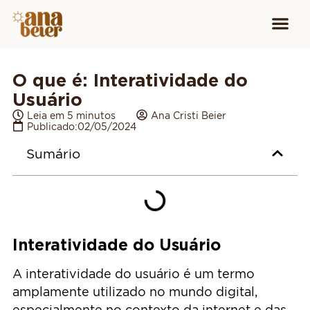
Conheça
Cursos para
Equipamen
O que é: Interatividade do
Usuário
Leia em 5 minutos
Ana Cristi Beier
Publicado:
02/05/2024
Sumário
Interatividade do Usuário
A interatividade do usuário é um termo
amplamente utilizado no mundo digital,
especialmente no contexto da internet e das