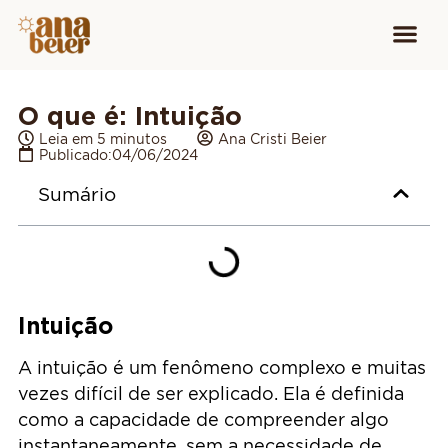
Conheça
Cursos para
Equipamen
O que é: Intuição
Leia em 5 minutos
Ana Cristi Beier
Publicado:
04/06/2024
Sumário
Intuição
A intuição é um fenômeno complexo e muitas
vezes difícil de ser explicado. Ela é definida
como a capacidade de compreender algo
instantaneamente, sem a necessidade de