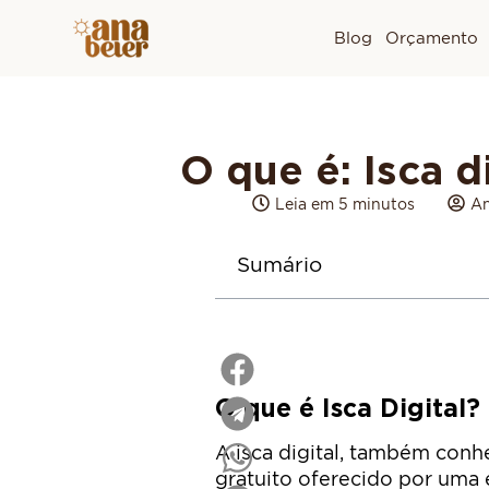
Blog
Orçamento
O que é: Isca d
Leia em 5 minutos
An
Sumário
O que é Isca Digital?
A isca digital, também con
gratuito oferecido por uma