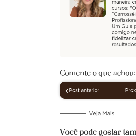
maneira cr
cursos: "
"Carrossé
Profission
Um Guia pa
comigo ne
fidelizar 
resultado
Comente o que achou:
Post anterior
Próx
Veja Mais
Você pode gostar ta