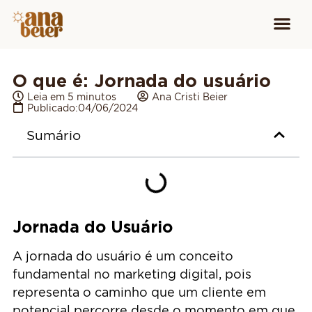
Conheça
Cursos para
Equipamen
O que é: Jornada do usuário
Leia em 5 minutos
Ana Cristi Beier
Publicado:
04/06/2024
Sumário
Jornada do Usuário
A jornada do usuário é um conceito
fundamental no marketing digital, pois
representa o caminho que um cliente em
potencial percorre desde o momento em que