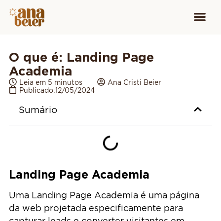
Conheça
Cursos para
Equipamen
O que é: Landing Page
Academia
Leia em 5 minutos
Ana Cristi Beier
Publicado:
12/05/2024
Sumário
Landing Page Academia
Uma Landing Page Academia é uma página
da web projetada especificamente para
capturar leads e converter visitantes em