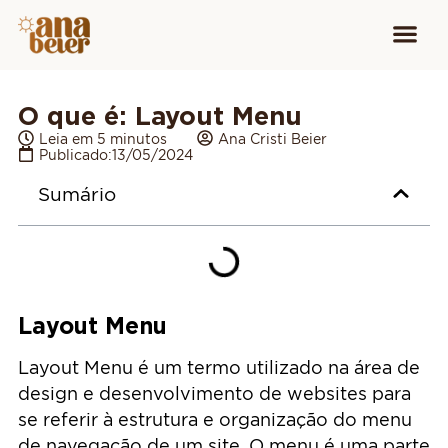
Conheça
Cursos para
Equipamen
O que é: Layout Menu
Leia em 5 minutos
Ana Cristi Beier
Publicado:
13/05/2024
Sumário
Layout Menu
Layout Menu é um termo utilizado na área de
design e desenvolvimento de websites para
se referir à estrutura e organização do menu
de navegação de um site. O menu é uma parte