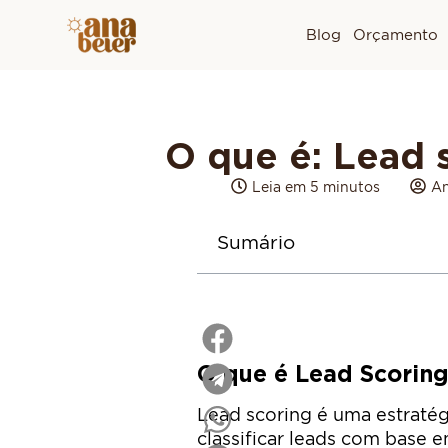
Blog
Orçamento
O que é: Lead 
Leia em 5 minutos
An
Sumário
O que é Lead Scorin
Lead scoring é uma estratégi
classificar leads com base 