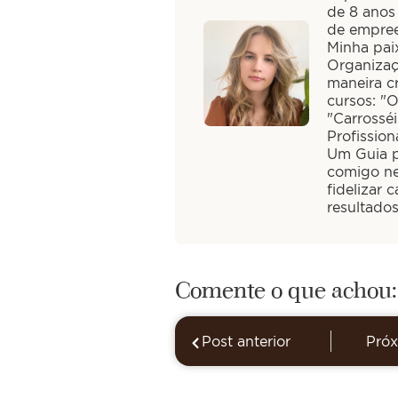
de 8 anos
de empree
Minha paix
Organizaç
maneira cr
cursos: "
"Carrossé
Profission
Um Guia pa
comigo ne
fidelizar 
resultado
Comente o que achou:
Post anterior
Próx