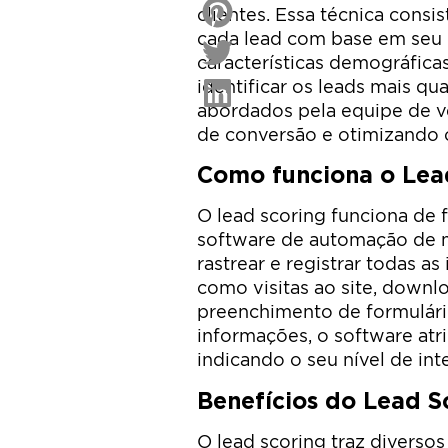
clientes. Essa técnica consi
cada lead com base em seu
características demográficas
identificar os leads mais qu
abordados pela equipe de v
de conversão e otimizando 
Como funciona o Lea
O lead scoring funciona de
software de automação de m
rastrear e registrar todas a
como visitas ao site, downl
preenchimento de formulári
informações, o software atr
indicando o seu nível de in
Benefícios do Lead S
O lead scoring traz diverso