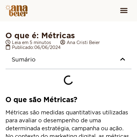
Conheça
Cursos para
Equipamen
O que é: Métricas
Leia em 5 minutos
Ana Cristi Beier
Publicado:
06/06/2024
Sumário
O que são Métricas?
Métricas são medidas quantitativas utilizadas
para avaliar o desempenho de uma
determinada estratégia, campanha ou ação.
No contexto do marketing digital, as métricas