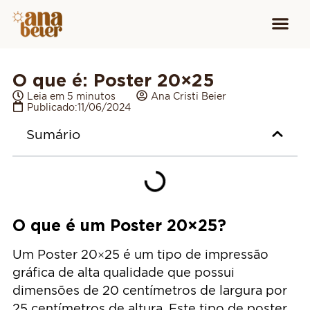
Conheça
Cursos para
Equipamen
O que é: Poster 20×25
Leia em 5 minutos
Ana Cristi Beier
Publicado:
11/06/2024
Sumário
O que é um Poster 20×25?
Um Poster 20×25 é um tipo de impressão
gráfica de alta qualidade que possui
dimensões de 20 centímetros de largura por
25 centímetros de altura. Este tipo de poster