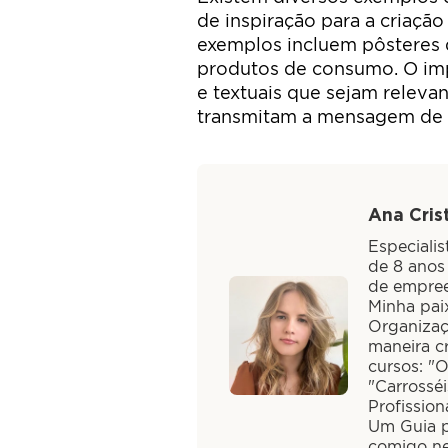
de inspiração para a criação
exemplos incluem pôsteres d
produtos de consumo. O imp
e textuais que sejam releva
transmitam a mensagem de f
Ana Crist
Especiali
de 8 anos
de empree
Minha paix
Organizaç
maneira cr
cursos: "
"Carrossé
Profission
Um Guia pa
comigo ne