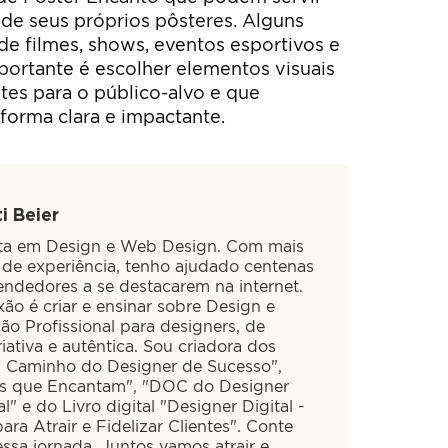
 de seus próprios pôsteres. Alguns
e filmes, shows, eventos esportivos e
ortante é escolher elementos visuais
ntes para o público-alvo e que
orma clara e impactante.
i Beier
sta em Design e Web Design. Com mais
 de experiência, tenho ajudado centenas
ndedores a se destacarem na internet.
ão é criar e ensinar sobre Design e
ão Profissional para designers, de
iativa e autêntica. Sou criadora dos
O Caminho do Designer de Sucesso",
is que Encantam", "DOC do Designer
al" e do Livro digital "Designer Digital -
ra Atrair e Fidelizar Clientes". Conte
ssa jornada. Juntos vamos atrair e