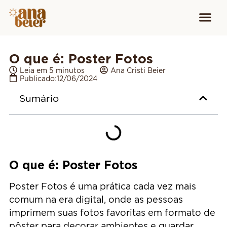
Conheça
Cursos para
Equipamen
O que é: Poster Fotos
Leia em 5 minutos
Ana Cristi Beier
Publicado:
12/06/2024
Sumário
O que é: Poster Fotos
Poster Fotos é uma prática cada vez mais
comum na era digital, onde as pessoas
imprimem suas fotos favoritas em formato de
pôster para decorar ambientes e guardar