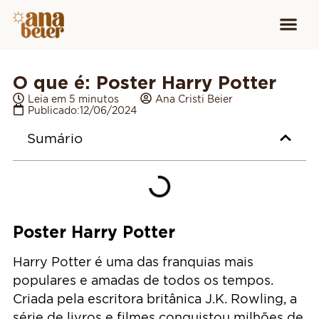
Conheça
Cursos para
Equipamen
O que é: Poster Harry Potter
Leia em 5 minutos
Ana Cristi Beier
Publicado:
12/06/2024
Sumário
Poster Harry Potter
Harry Potter é uma das franquias mais
populares e amadas de todos os tempos.
Criada pela escritora britânica J.K. Rowling, a
série de livros e filmes conquistou milhões de