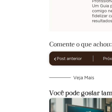
Profission
Um Guia pa
comigo ne
fidelizar 
resultado
Comente o que achou:
Post anterior
Próx
Veja Mais
Você pode gostar ta