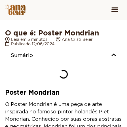
Conheça
Cursos para
Equipamen
O que é: Poster Mondrian
Leia em 5 minutos
Ana Cristi Beier
Publicado:
12/06/2024
Sumário
Poster Mondrian
O Poster Mondrian é uma peça de arte
inspirada no famoso pintor holandês Piet
Mondrian. Conhecido por suas obras abstratas
e geométricas, Mondrian foi um dos principais