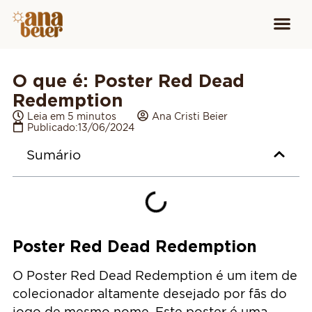
Conheça
Cursos para
Equipamen
O que é: Poster Red Dead
Redemption
Leia em 5 minutos
Ana Cristi Beier
Publicado:
13/06/2024
Sumário
Poster Red Dead Redemption
O Poster Red Dead Redemption é um item de
colecionador altamente desejado por fãs do
jogo de mesmo nome. Este poster é uma