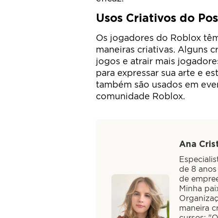
Usos Criativos do Po
Os jogadores do Roblox têm
maneiras criativas. Alguns 
jogos e atrair mais jogador
para expressar sua arte e es
também são usados em event
comunidade Roblox.
Ana Crist
Especiali
de 8 anos
de empree
Minha paix
Organizaç
maneira cr
cursos: "