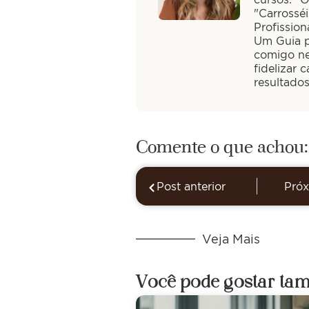
"Carrossé
Profission
Um Guia pa
comigo ne
fidelizar 
resultado
Comente o que achou:
Post anterior
Próx
Veja Mais
Você pode gostar ta