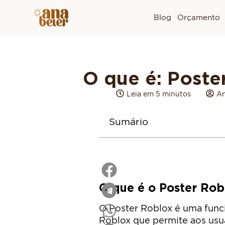
Blog
Orçamento
O que é: Poste
Leia em 5 minutos
An
Sumário
O que é o Poster Rob
O Poster Roblox é uma func
Roblox que permite aos usuá