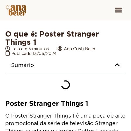
Conheça
Cursos para
Equipamen
O que é: Poster Stranger
Things 1
Leia em 5 minutos
Ana Cristi Beier
Publicado:
13/06/2024
Sumário
Poster Stranger Things 1
O Poster Stranger Things 1 é uma peça de arte
promocional da série de televisão Stranger
Things, criada pelos irmãos Duffer. Lançada