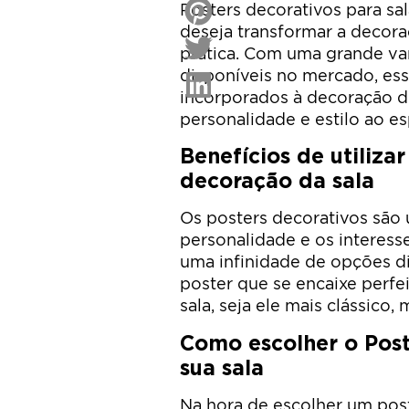
Posters decorativos para s
deseja transformar a decor
prática. Com uma grande va
disponíveis no mercado, ess
incorporados à decoração d
personalidade e estilo ao e
Benefícios de utiliza
decoração da sala
Os posters decorativos são
personalidade e os interes
uma infinidade de opções di
poster que se encaixe perfe
sala, seja ele mais clássico,
Como escolher o Post
sua sala
Na hora de escolher um poste