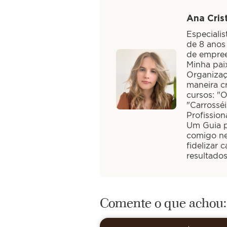
Ana Crist
Especiali
de 8 anos
de empree
Minha paix
Organizaç
maneira cr
cursos: "
"Carrossé
Profission
Um Guia pa
comigo ne
fidelizar 
resultado
Comente o que achou: