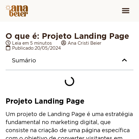
Conheça
Cursos para
Equipamen
O que é: Projeto Landing Page
Leia em 5 minutos
Ana Cristi Beier
Publicado:
20/05/2024
Sumário
Projeto Landing Page
Um projeto de Landing Page é uma estratégia
fundamental no marketing digital, que
consiste na criação de uma página específica
com o objetivo de converter visitantes em