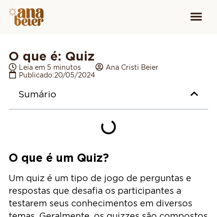
Conheça
Cursos para
Equipamen
O que é: Quiz
Leia em 5 minutos
Ana Cristi Beier
Publicado:
20/05/2024
Sumário
O que é um Quiz?
Um quiz é um tipo de jogo de perguntas e
respostas que desafia os participantes a
testarem seus conhecimentos em diversos
temas. Geralmente, os quizzes são compostos