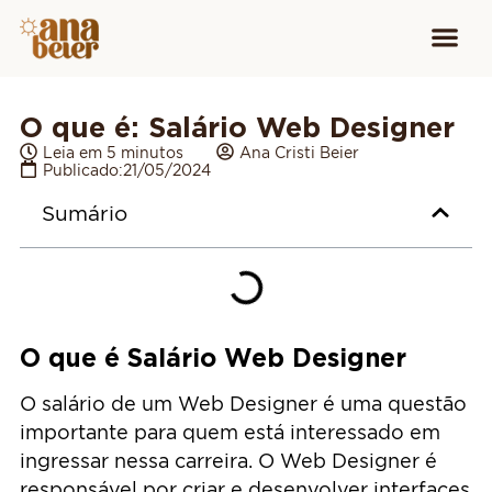
Conheça
Cursos para
Equipamen
O que é: Salário Web Designer
Leia em 5 minutos
Ana Cristi Beier
Publicado:
21/05/2024
Sumário
O que é Salário Web Designer
O salário de um Web Designer é uma questão
importante para quem está interessado em
ingressar nessa carreira. O Web Designer é
responsável por criar e desenvolver interfaces