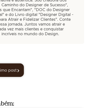
iativa e autêntica. Sou criadora dos
O Caminho do Designer de Sucesso",
is que Encantam", "DOC do Designer
al" e do Livro digital "Designer Digital -
ra Atrair e Fidelizar Clientes". Conte
ssa jornada. Juntos vamos atrair e
cada vez mais clientes e conquistar
s incríveis no mundo do Design.
imo post
mbém: