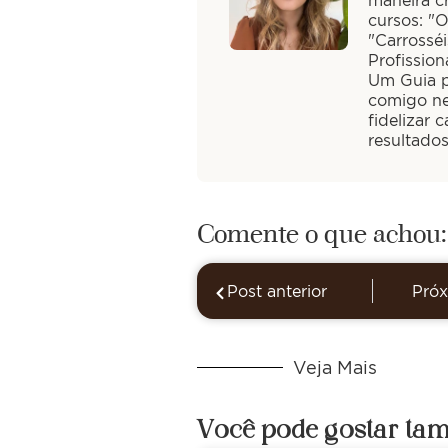
maneira cr
cursos: "
"Carrossé
Profission
Um Guia pa
comigo ne
fidelizar 
resultado
Comente o que achou:
Post anterior
Próx
Veja Mais
Você pode gostar ta