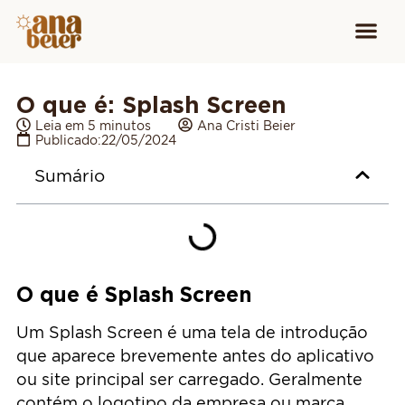
Conheça
Cursos para
Equipamen
O que é: Splash Screen
Leia em 5 minutos
Ana Cristi Beier
Publicado:
22/05/2024
Sumário
O que é Splash Screen
Um Splash Screen é uma tela de introdução
que aparece brevemente antes do aplicativo
ou site principal ser carregado. Geralmente
contém o logotipo da empresa ou marca,