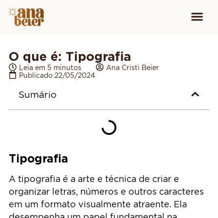
Conheça
Cursos para
Equipamen
O que é: Tipografia
Leia em 5 minutos
Ana Cristi Beier
Publicado:
22/05/2024
Sumário
Tipografia
A tipografia é a arte e técnica de criar e
organizar letras, números e outros caracteres
em um formato visualmente atraente. Ela
desempenha um papel fundamental na