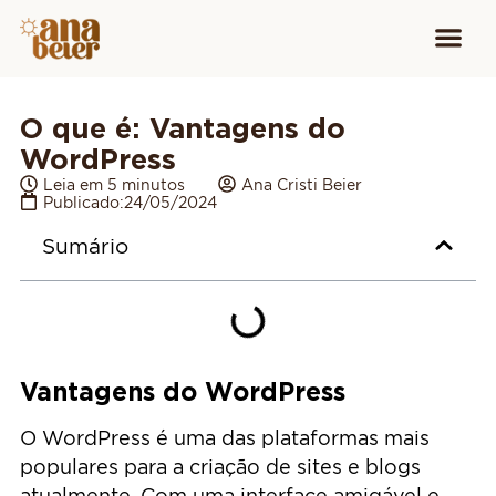
Conheça
Cursos para
Equipamen
O que é: Vantagens do
WordPress
Leia em 5 minutos
Ana Cristi Beier
Publicado:
24/05/2024
Sumário
Vantagens do WordPress
O WordPress é uma das plataformas mais
populares para a criação de sites e blogs
atualmente. Com uma interface amigável e