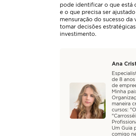
pode identificar o que está 
e o que precisa ser ajustado
mensuração do sucesso da vi
tomar decisões estratégicas
investimento.
Ana Crist
Especiali
de 8 anos
de empree
Minha paix
Organizaç
maneira cr
cursos: "
"Carrossé
Profission
Um Guia pa
comigo ne