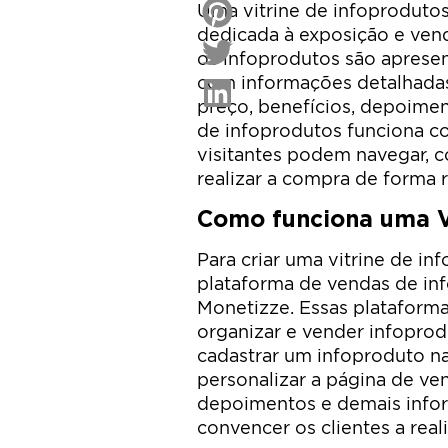
Uma vitrine de infoproduto
dedicada à exposição e venda
os infoprodutos são apresen
com informações detalhadas
preço, benefícios, depoiment
de infoprodutos funciona co
visitantes podem navegar, c
realizar a compra de forma r
Como funciona uma V
Para criar uma vitrine de in
plataforma de vendas de in
Monetizze. Essas plataforma
organizar e vender infoprod
cadastrar um infoproduto n
personalizar a página de ve
depoimentos e demais inform
convencer os clientes a real