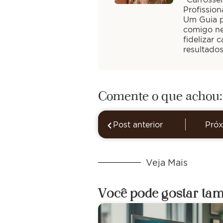
Profission
Um Guia pa
comigo ne
fidelizar 
resultado
Comente o que achou:
Post anterior
Próx
Veja Mais
Você pode gostar ta