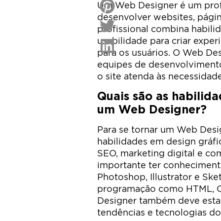
Um Web Designer é um profis
desenvolver websites, página
profissional combina habili
usabilidade para criar exper
para os usuários. O Web De
equipes de desenvolvimento
o site atenda às necessidade
Quais são as habilida
um Web Designer?
Para se tornar um Web Desig
habilidades em design gráfi
SEO, marketing digital e co
importante ter conhecimen
Photoshop, Illustrator e Sk
programação como HTML, C
Designer também deve estar
tendências e tecnologias d