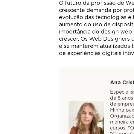
O futuro da profissão de W
crescente demanda por profi
evolução das tecnologias e
aumento do uso de dispositi
importância do design web e
crescer. Os Web Designers 
e se manterem atualizados 
de experiências digitais ino
Ana Crist
Especiali
de 8 anos
de empree
Minha paix
Organizaç
maneira cr
cursos: "
"Carrossé