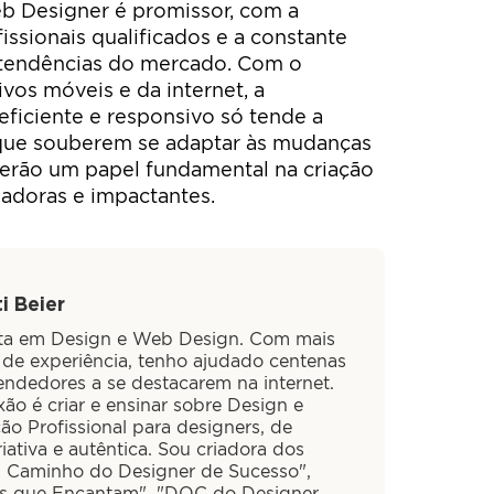
eb Designer é promissor, com a
ssionais qualificados e a constante
 tendências do mercado. Com o
vos móveis e da internet, a
ficiente e responsivo só tende a
que souberem se adaptar às mudanças
terão um papel fundamental na criação
vadoras e impactantes.
i Beier
sta em Design e Web Design. Com mais
 de experiência, tenho ajudado centenas
ndedores a se destacarem na internet.
ão é criar e ensinar sobre Design e
ão Profissional para designers, de
iativa e autêntica. Sou criadora dos
O Caminho do Designer de Sucesso",
is que Encantam", "DOC do Designer