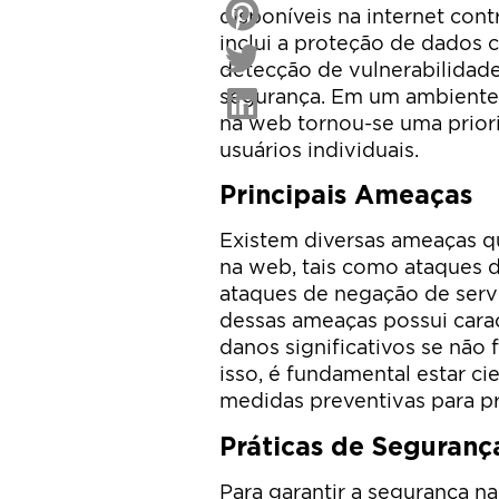
disponíveis na internet cont
inclui a proteção de dados 
detecção de vulnerabilidade
segurança. Em um ambiente 
na web tornou-se uma prior
usuários individuais.
Principais Ameaças
Existem diversas ameaças 
na web, tais como ataques 
ataques de negação de serv
dessas ameaças possui carac
danos significativos se nã
isso, é fundamental estar ci
medidas preventivas para pr
Práticas de Seguranç
Para garantir a segurança n