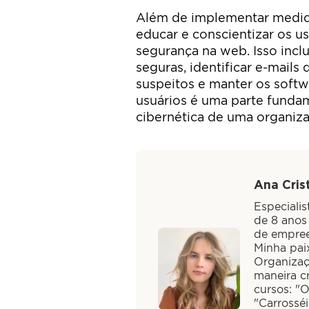
Além de implementar medida
educar e conscientizar os u
segurança na web. Isso incl
seguras, identificar e-mails 
suspeitos e manter os softw
usuários é uma parte fundam
cibernética de uma organiza
Ana Crist
Especiali
de 8 anos
de empree
Minha paix
Organizaç
maneira cr
cursos: "
"Carrossé