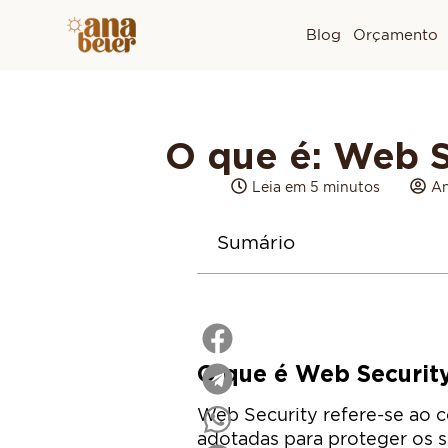
Blog
Orçamento
O que é: Web S
Leia em 5 minutos
An
Sumário
O que é Web Securit
Web Security refere-se ao c
adotadas para proteger os s