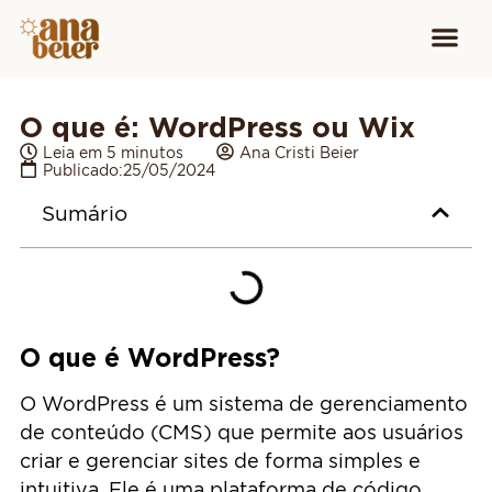
Conheça
Cursos para
Equipamen
O que é: WordPress ou Wix
Leia em 5 minutos
Ana Cristi Beier
Publicado:
25/05/2024
Sumário
O que é WordPress?
O WordPress é um sistema de gerenciamento
de conteúdo (CMS) que permite aos usuários
criar e gerenciar sites de forma simples e
intuitiva. Ele é uma plataforma de código