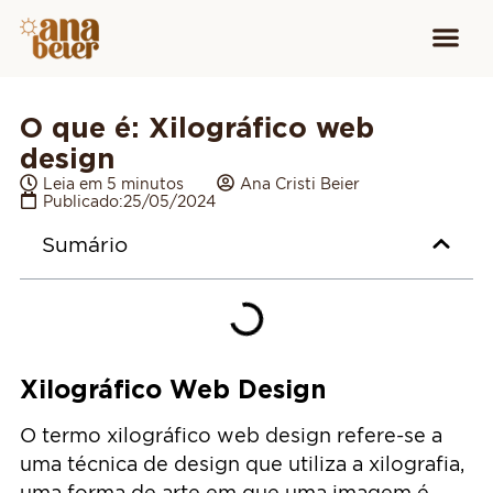
Conheça
Cursos para
Equipamen
O que é: Xilográfico web
design
Leia em 5 minutos
Ana Cristi Beier
Publicado:
25/05/2024
Sumário
Xilográfico Web Design
O termo xilográfico web design refere-se a
uma técnica de design que utiliza a xilografia,
uma forma de arte em que uma imagem é