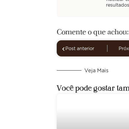
resultado
Comente o que achou:
Post anterior
Próx
Veja Mais
Você pode gostar ta