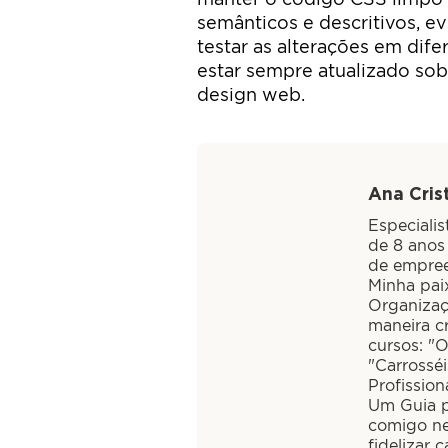
semânticos e descritivos, evi
testar as alterações em dife
estar sempre atualizado sob
design web.
Ana Crist
Especiali
de 8 anos
de empree
Minha paix
Organizaç
maneira cr
cursos: "
"Carrossé
Profission
Um Guia pa
comigo ne
fidelizar 