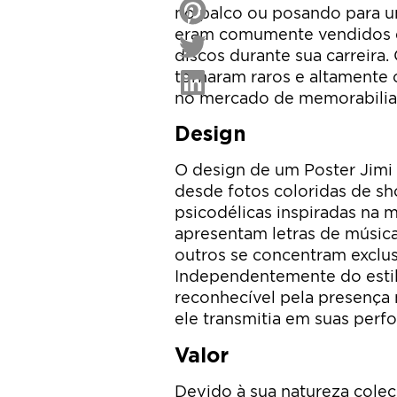
no palco ou posando para u
eram comumente vendidos e
discos durante sua carreira.
tornaram raros e altamente 
no mercado de memorabilia
Design
O design de um Poster Jimi
desde fotos coloridas de sh
psicodélicas inspiradas na m
apresentam letras de músic
outros se concentram exclu
Independentemente do estil
reconhecível pela presença
ele transmitia em suas perf
Valor
Devido à sua natureza colec