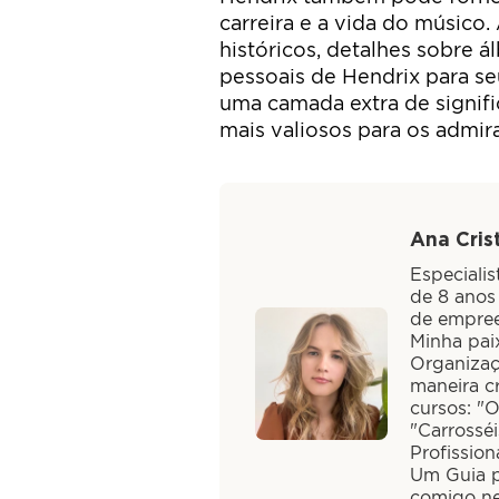
carreira e a vida do músico
históricos, detalhes sobre
pessoais de Hendrix para se
uma camada extra de signifi
mais valiosos para os admir
Ana Crist
Especiali
de 8 anos
de empree
Minha paix
Organizaç
maneira cr
cursos: "
"Carrossé
Profission
Um Guia pa
comigo ne