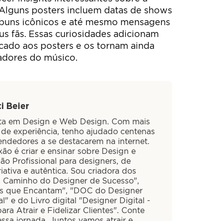
. Alguns posters incluem datas de shows
 álbuns icônicos e até mesmo mensagens
us fãs. Essas curiosidades adicionam
cado aos posters e os tornam ainda
adores do músico.
i Beier
sta em Design e Web Design. Com mais
 de experiência, tenho ajudado centenas
ndedores a se destacarem na internet.
ão é criar e ensinar sobre Design e
ão Profissional para designers, de
iativa e autêntica. Sou criadora dos
O Caminho do Designer de Sucesso",
is que Encantam", "DOC do Designer
al" e do Livro digital "Designer Digital -
ra Atrair e Fidelizar Clientes". Conte
ssa jornada. Juntos vamos atrair e