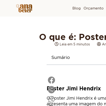
Blog
Orçamento
O que é: Poste
Leia em 5 minutos
An
Sumário
Poster Jimi Hendrix
O Poster Jimi Hendrix é um
apresenta uma imagem do mú