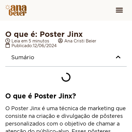
Conheça
Cursos para
Equipamen
O que é: Poster Jinx
Leia em 5 minutos
Ana Cristi Beier
Publicado:
12/06/2024
Sumário
O que é Poster Jinx?
O Poster Jinx é uma técnica de marketing que
consiste na criação e divulgação de pôsteres
personalizados com o objetivo de chamar a
atenção do público-alvo. Esses pôsteres